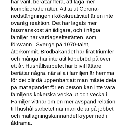
har varit, berättar flera, att laga mer
komplicerade rätter. Att ta ut Corona-
nedstängningen i kökskreativitet är en inte
ovanlig reaktion. Det har lagats mer
husmanskost än tidigare, och i några
familjer har vardagsefterrätten, som
försvann i Sverige på 1970-talet,
återkommit. Brödbakandet har firat triumfer
och många har inte ätit köpebröd på över
ett år. Hushållsarbetet har blivit lättare
berättar några, när alla i familjen är hemma
för det blir då uppenbart att man måste dela
på matlagandet för en person kan inte vara
familjens kokerska vecka ut och vecka i.
Familjer vittnar om en mer avspänd relation
till hushållsarbetet när man delar på jobbet
och matlagningskunnandet kryper ned i
åldrarna.