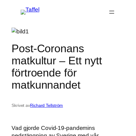
Hoppa
till
innehåll
Post-Coronans
matkultur – Ett nytt
förtroende för
matkunnandet
Skrivet av
Richard Tellström
Vad gjorde Covid-19-pandemins
nedstängning av Sverige med vår